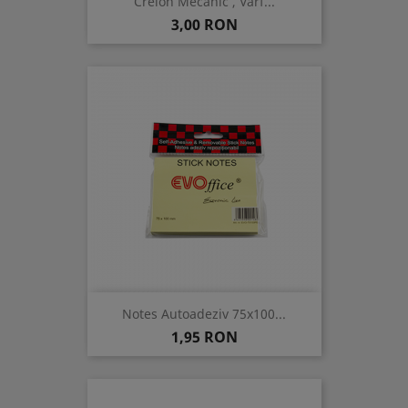
Creion Mecanic , Varf...
Pret
3,00 RON
Notes Autoadeziv 75x100...
Pret
1,95 RON