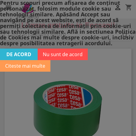
Pentru scopuri precum afișarea de conținut
shopping_cart


personalizat, folosim module cookie sau
tehnologii similare. Apăsând Accept sau
navigând pe acest website, ești de acord să
Livrare gratuita in Focsani!
permiți colectarea de informații prin cookie-uri
sau tehnologii similare. Află in sectiunea Politica

de Cookies mai multe despre cookie-uri, inclusiv
despre posibilitatea retragerii acordului.
DE ACORD
Nu sunt de acord
Citeste mai multe