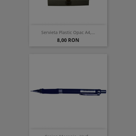
Servieta Plastic Opac A4,...
Pret
8,00 RON