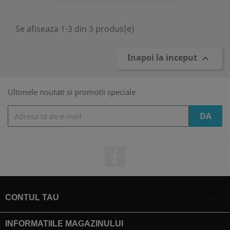
Se afiseaza 1-3 din 3 produs(e)
Inapoi la inceput

Ultimele noutati si promotii speciale
Facebook

CONTUL TAU
INFORMATIILE MAGAZINULUI