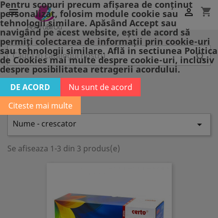
Pentru scopuri precum afișarea de conținut
shopping_cart


personalizat, folosim module cookie sau
tehnologii similare. Apăsând Accept sau
navigând pe acest website, ești de acord să
Livrare gratuita in Focsani!
permiți colectarea de informații prin cookie-uri
sau tehnologii similare. Află in sectiunea Politica

de Cookies mai multe despre cookie-uri, inclusiv
despre posibilitatea retragerii acordului.
KYOCERA
DE ACORD
Nu sunt de acord
KYOCERA
Citeste mai multe
Nume - crescator

Se afiseaza 1-3 din 3 produs(e)