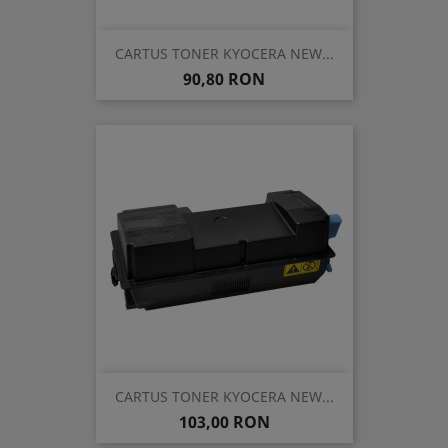
CARTUS TONER KYOCERA NEW...
Pret
90,80 RON
CARTUS TONER KYOCERA NEW...
Pret
103,00 RON