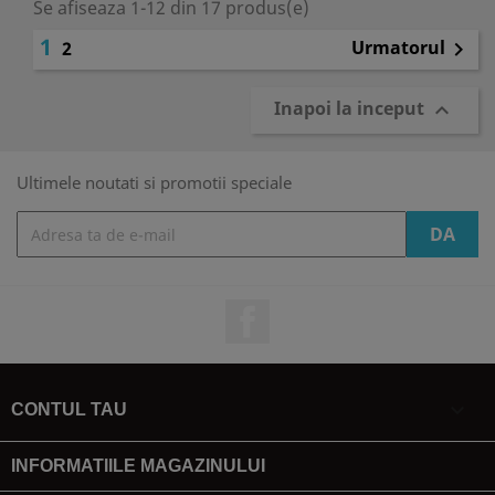
Se afiseaza 1-12 din 17 produs(e)
1
Urmatorul
2

Inapoi la inceput

Ultimele noutati si promotii speciale
Facebook

CONTUL TAU
INFORMATIILE MAGAZINULUI