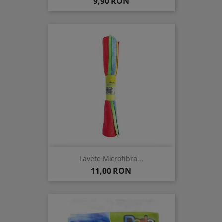
Pret
9,90 RON
Lavete Microfibra...
Pret
11,00 RON