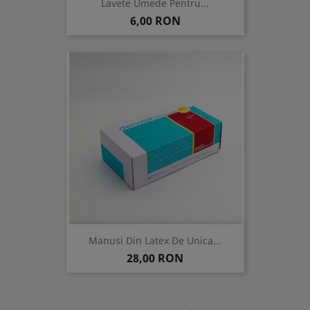
Lavete Umede Pentru...
Pret
6,00 RON
Manusi Din Latex De Unica...
Pret
28,00 RON