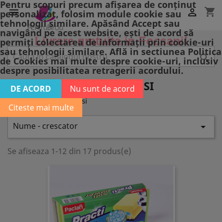
Pentru scopuri precum afișarea de conținut
shopping_cart


personalizat, folosim module cookie sau
tehnologii similare. Apăsând Accept sau
navigând pe acest website, ești de acord să
Livrare gratuita in Focsani!
permiți colectarea de informații prin cookie-uri
sau tehnologii similare. Află in sectiunea Politica

de Cookies mai multe despre cookie-uri, inclusiv
despre posibilitatea retragerii acordului.
BURETI, LAVETE SI MANUSI
DE ACORD
Nu sunt de acord
Bureti, lavete si manusi
Citeste mai multe
Nume - crescator

Se afiseaza 1-12 din 17 produs(e)