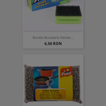
Burete Bucatarie Paclan...
Pret
6,50 RON