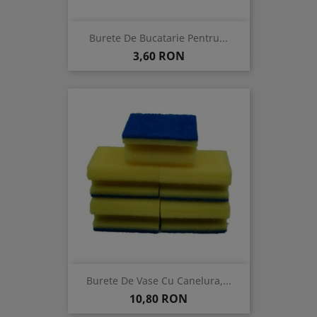
Burete De Bucatarie Pentru...
Pret
3,60 RON
Burete De Vase Cu Canelura,...
Pret
10,80 RON