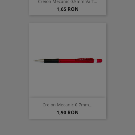
Creion Mecanic 0.5mm Varf...
Pret
1,65 RON
Creion Mecanic 0.7mm...
Pret
1,90 RON