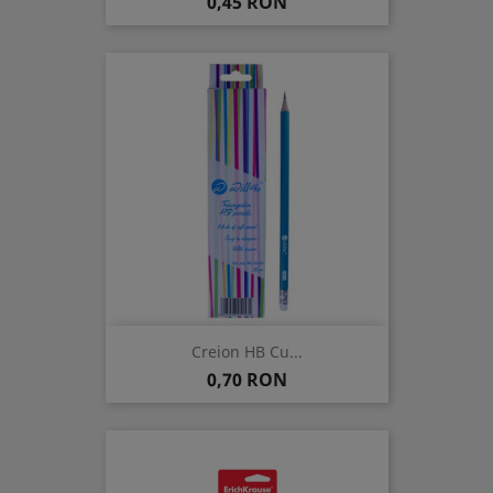
Pret
0,45 RON
Creion HB Cu...
Pret
0,70 RON