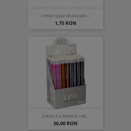
Creion Color Multicolor...
Pret
1,75 RON
Creion Cu Radieră 144...
Pret
50,00 RON