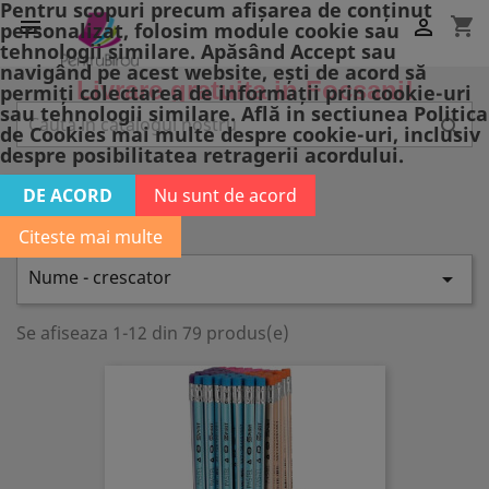
Pentru scopuri precum afișarea de conținut
shopping_cart


personalizat, folosim module cookie sau
tehnologii similare. Apăsând Accept sau
navigând pe acest website, ești de acord să
Livrare gratuita in Focsani!
permiți colectarea de informații prin cookie-uri
sau tehnologii similare. Află in sectiunea Politica

de Cookies mai multe despre cookie-uri, inclusiv
despre posibilitatea retragerii acordului.
PIXURI SI CREIOANE
DE ACORD
Nu sunt de acord
Pixuri si creioane
Citeste mai multe
Nume - crescator

Se afiseaza 1-12 din 79 produs(e)