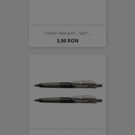
Creion Mecanic , Varf...
Pret
3,00 RON