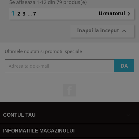
Se afiseaza 1-12 din 79 produs(e)
1
Urmatorul
2
3
…
7

Inapoi la inceput

Ultimele noutati si promotii speciale
Facebook

CONTUL TAU
INFORMATIILE MAGAZINULUI