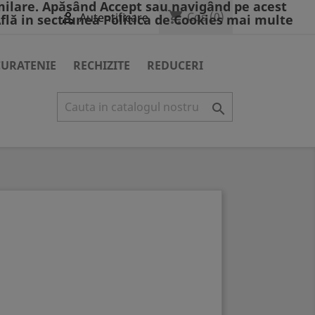
milare. Apăsând Accept sau navigând pe acest
shopping_cart

Cos
(0)
Autentificare
Află in sectiunea Politica de Cookies mai multe
CURATENIE
RECHIZITE
REDUCERI
