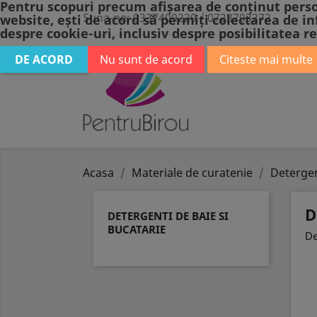
Pentru scopuri precum afișarea de conținut perso
Suna-ne:
0337409229 / 0723793272
website, ești de acord să permiți colectarea de in
despre cookie-uri, inclusiv despre posibilitatea re
DE ACORD
Nu sunt de acord
Citeste mai multe
BIROTICA
P
Acasa
Materiale de curatenie
Detergen
D
DETERGENTI DE BAIE SI
BUCATARIE
De