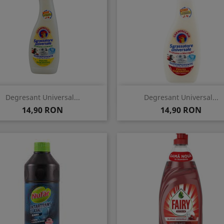
Vizualizare rapida
Vizualizare rapida


Degresant Universal...
Degresant Universal...
Pret
Pret
14,90 RON
14,90 RON