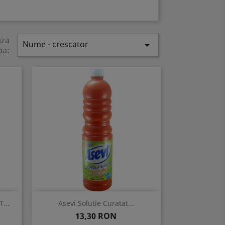
aza
Nume - crescator

pa:
Vizualizare rapida

...
Asevi Solutie Curatat...
Pret
13,30 RON