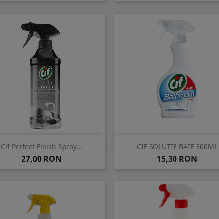
Vizualizare rapida
Vizualizare rapida


Cif Perfect Finish Spray...
CIF SOLUTIE BAIE 500ML
Pret
Pret
27,00 RON
15,30 RON