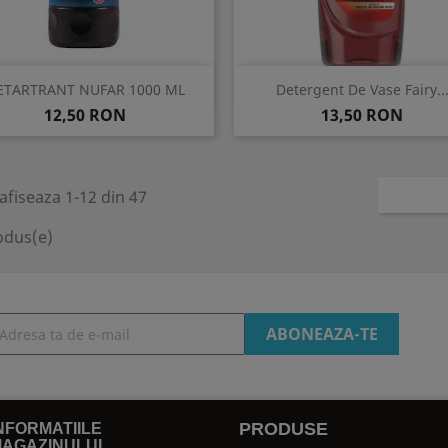
Vizualizare rapida
Vizualizare rapida


ETARTRANT NUFAR 1000 ML
Detergent De Vase Fairy..
Pret
Pret
12,50 RON
13,50 RON
afiseaza 1-12 din 47
odus(e)
PRODUSE
NFORMATIILE
AGAZINULUI