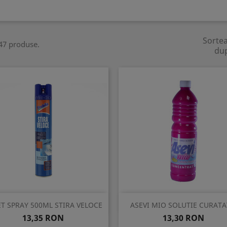
Sorte
47 produse.
du
Vizualizare rapida
Vizualizare rapida


T SPRAY 500ML STIRA VELOCE
ASEVI MIO SOLUTIE CURATAT
Pret
Pret
13,35 RON
13,30 RON