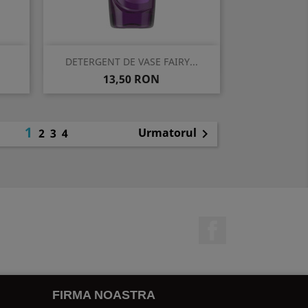
Vizualizare rapida

.
DETERGENT DE VASE FAIRY...
Pret
13,50 RON
1
Urmatorul
2
3
4

Facebook
FIRMA NOASTRA