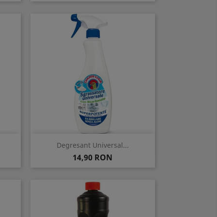
Vizualizare rapida

Degresant Universal...
Pret
14,90 RON