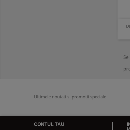
D
Se 
pr
Ultimele noutati si promotii speciale
CONTUL TAU
I
M