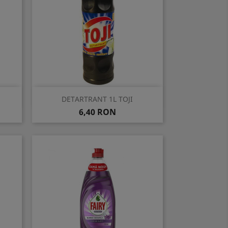
Vizualizare rapida

DETARTRANT 1L TOJI
Pret
6,40 RON