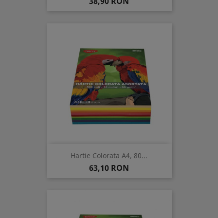
Pret
38,90 RON
Hartie Colorata A4, 80...
Pret
63,10 RON