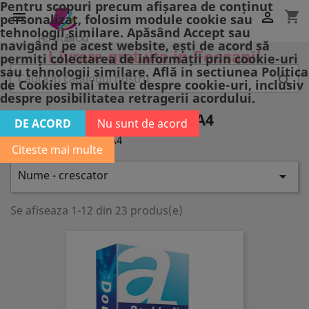
Pentru scopuri precum afișarea de conținut
shopping_cart


personalizat, folosim module cookie sau
tehnologii similare. Apăsând Accept sau
navigând pe acest website, ești de acord să
Livrare gratuita in Focsani!
permiți colectarea de informații prin cookie-uri
sau tehnologii similare. Află in sectiunea Politica

de Cookies mai multe despre cookie-uri, inclusiv
despre posibilitatea retragerii acordului.
HARTIE COPIATOR A3 SI A4
DE ACORD
Nu sunt de acord
Hartie copiator A3 si A4
Citeste mai multe
Nume - crescator

Se afiseaza 1-12 din 23 produs(e)