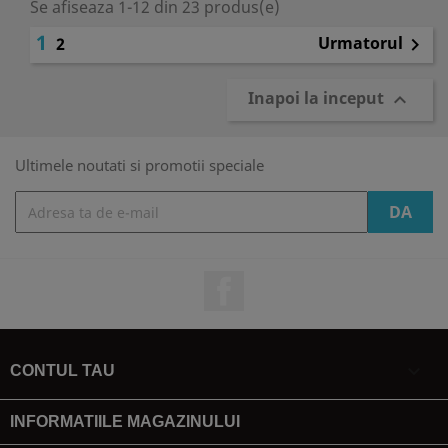
Se afiseaza 1-12 din 23 produs(e)
1
Urmatorul
2

Inapoi la inceput

Ultimele noutati si promotii speciale
Facebook

CONTUL TAU
INFORMATIILE MAGAZINULUI