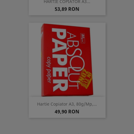
HARTIE COPIATOR A3...
Pret
53,89 RON
Hartie Copiator A3, 80g/mp,...
Pret
49,90 RON