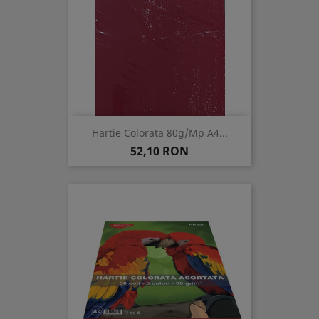
Hartie Colorata 80g/mp A4...
Pret
52,10 RON