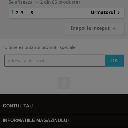
Se afiseaza 1-12 din 85 produs(e)
1
Urmatorul
2
3
…
8

Inapoi la inceput

Ultimele noutati si promotii speciale
Facebook

CONTUL TAU
INFORMATIILE MAGAZINULUI