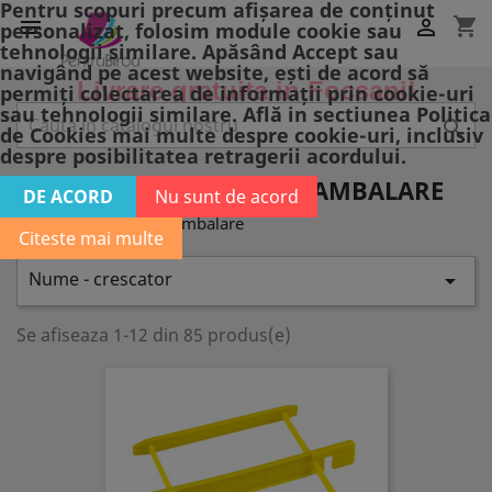
Pentru scopuri precum afișarea de conținut
shopping_cart


personalizat, folosim module cookie sau
tehnologii similare. Apăsând Accept sau
navigând pe acest website, ești de acord să
Livrare gratuita in Focsani!
permiți colectarea de informații prin cookie-uri
sau tehnologii similare. Află in sectiunea Politica

de Cookies mai multe despre cookie-uri, inclusiv
despre posibilitatea retragerii acordului.
ACCESORII ARHIVARE SI AMBALARE
DE ACORD
Nu sunt de acord
Accesorii arhivare si ambalare
Citeste mai multe
Nume - crescator

Se afiseaza 1-12 din 85 produs(e)