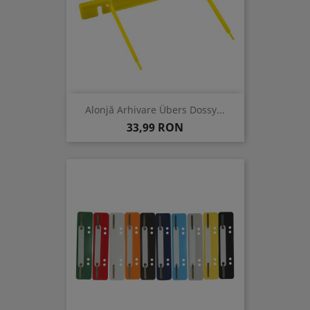
Alonjă Arhivare Übers Dossy...
Pret
33,99 RON