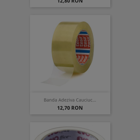
Pret
12,80 RON
Banda Adeziva Cauciuc...
Pret
12,70 RON