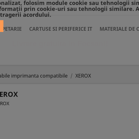
nalizat, folosim module cookie sau tehnologii si
formații prin cookie-uri sau tehnologii similare. 
tragerii acordului.
APETARIE
CARTUSE SI PERIFERICE IT
MATERIALE DE 
Livrare gratuita in Focsani!
bile imprimanta compatibile
XEROX
EROX
EROX