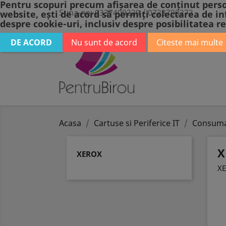
Pentru scopuri precum afișarea de conținut perso
Suna-ne:
0337409229 / 0723793272
website, ești de acord să permiți colectarea de in
despre cookie-uri, inclusiv despre posibilitatea re
DE ACORD
Nu sunt de acord
Citeste mai multe
BIROTICA
P
Acasa
Cartuse si Periferice IT
Consuma
X
XEROX
X