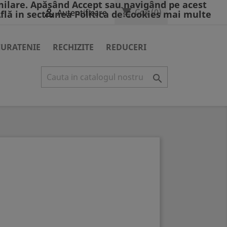
milare. Apăsând Accept sau navigând pe acest
shopping_cart

Cos
(0)
Autentificare
Află in sectiunea Politica de Cookies mai multe
CURATENIE
RECHIZITE
REDUCERI
