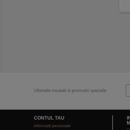
Ultimele noutati si promotii speciale
CONTUL TAU
I
M
Informatii personale