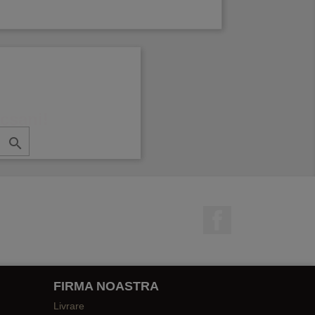
ocsani!

Facebook
FIRMA NOASTRA
Livrare