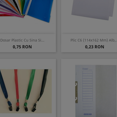
Vizualizare rapida
Vizualizare rapida


Dosar Plastic Cu Sina Si...
Plic C6 (114x162 Mm) Alb,..
Pret
Pret
0,75 RON
0,23 RON