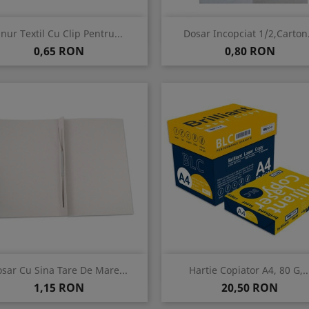
Vizualizare rapida
Vizualizare rapida


nur Textil Cu Clip Pentru...
Dosar Incopciat 1/2,carton.
Pret
Pret
0,65 RON
0,80 RON
Vizualizare rapida
Vizualizare rapida


sar Cu Sina Tare De Mare...
Hartie Copiator A4, 80 G,..
Pret
Pret
1,15 RON
20,50 RON