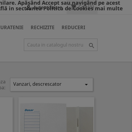
milare. Apăsând Accept sau navigând pe acest
shopping_cart

Cos
(0)
Autentificare
Află in sectiunea Politica de Cookies mai multe
CURATENIE
RECHIZITE
REDUCERI

aza
Vanzari, descrescator

pa: