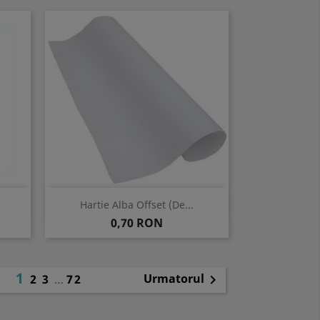
Vizualizare rapida

Hartie Alba Offset (de...
Pret
0,70 RON
1
Urmatorul
2
3
…
72
