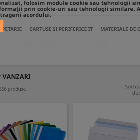
nalizat, folosim module cookie sau tehnologii si
formații prin cookie-uri sau tehnologii similare. 
tragerii acordului.
APETARIE
CARTUSE SI PERIFERICE IT
MATERIALE DE 
Livrare gratuita in Focsani!
 VANZARI
Sorte
856 produse.
du