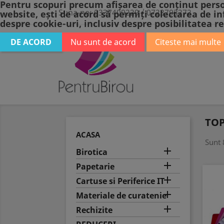
Pentru scopuri precum afișarea de conținut perso
Suna-ne:
0337409229 / 0723793272
website, ești de acord să permiți colectarea de in
despre cookie-uri, inclusiv despre posibilitatea re
DE ACORD
Nu sunt de acord
Citeste mai multe
BIROTICA
P
TOP
ACASA
Sunt 

Birotica

Papetarie

Cartuse si Periferice IT

Materiale de curatenie

Rechizite