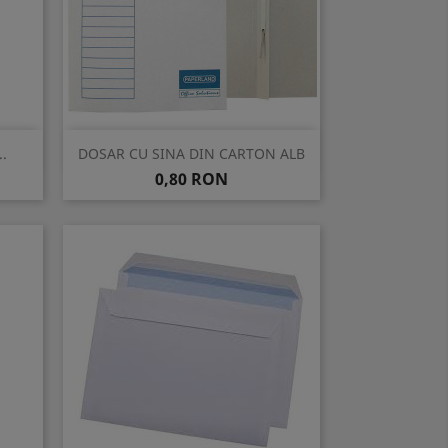
Vizualizare rapida

.
DOSAR CU SINA DIN CARTON ALB
Pret
0,80 RON