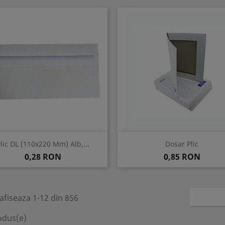
Vizualizare rapida
Vizualizare rapida


lic DL (110x220 Mm) Alb,...
Dosar Plic
Pret
Pret
0,28 RON
0,85 RON
afiseaza 1-12 din 856
odus(e)