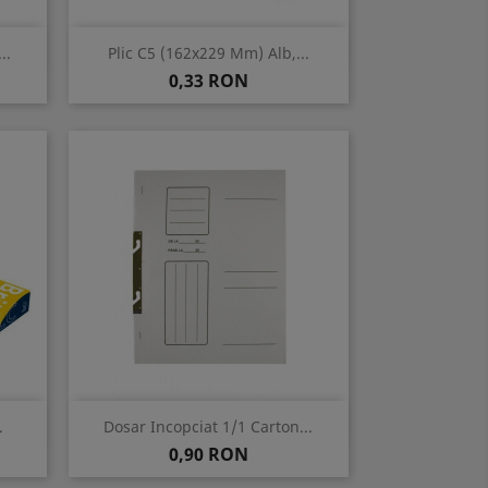
Vizualizare rapida

..
Plic C5 (162x229 Mm) Alb,...
Pret
0,33 RON
Vizualizare rapida

.
Dosar Incopciat 1/1 Carton...
Pret
0,90 RON