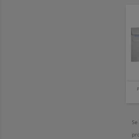
P
Se 
pr