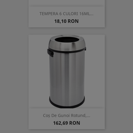
TEMPERA 6 CULORI 16ML...
Pret
18,10 RON
Coș De Gunoi Rotund,...
Pret
162,69 RON