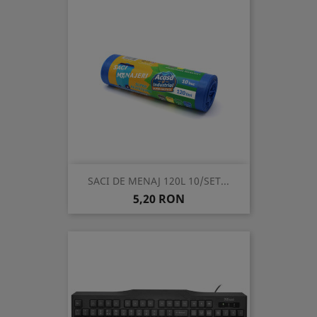
SACI DE MENAJ 120L 10/SET...
Pret
5,20 RON