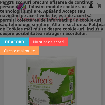
Pentru scopuri precum afișarea de conținut
shopping_cart


personalizat, folosim module cookie sau
tehnologii similare. Apăsând Accept sau
navigând pe acest website, ești de acord să
Livrare gratuita in Focsani!
permiți colectarea de informații prin cookie-uri
sau tehnologii similare. Află in sectiunea Politica

de Cookies mai multe despre cookie-uri, inclusiv
despre posibilitatea retragerii acordului.
DE ACORD
Nu sunt de acord
Citeste mai multe