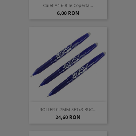
Caiet A4 60file Coperta...
Pret
6,00 RON
ROLLER 0.7MM SETx3 BUC...
Pret
24,60 RON