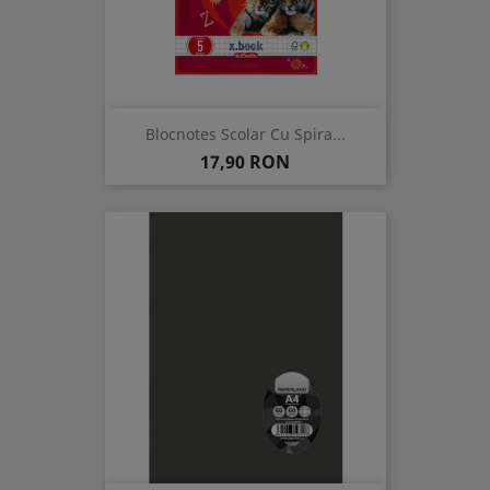
Blocnotes Scolar Cu Spira...
Pret
17,90 RON