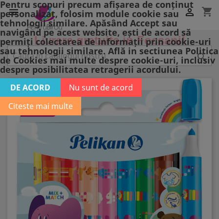
Pentru scopuri precum afișarea de conținut
shopping_cart


personalizat, folosim module cookie sau
tehnologii similare. Apăsând Accept sau
navigând pe acest website, ești de acord să
Livrare gratuita in Focsani!
permiți colectarea de informații prin cookie-uri
sau tehnologii similare. Află in sectiunea Politica

de Cookies mai multe despre cookie-uri, inclusiv
despre posibilitatea retragerii acordului.
DE ACORD
Nu sunt de acord
Citeste mai multe