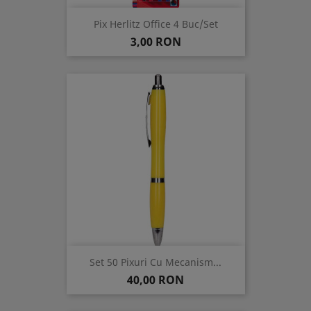
Pix Herlitz Office 4 Buc/set
Pret
3,00 RON
Set 50 Pixuri Cu Mecanism...
Pret
40,00 RON