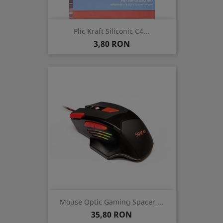
Plic Kraft Siliconic C4...
Pret
3,80 RON
Mouse Optic Gaming Spacer,...
Pret
35,80 RON