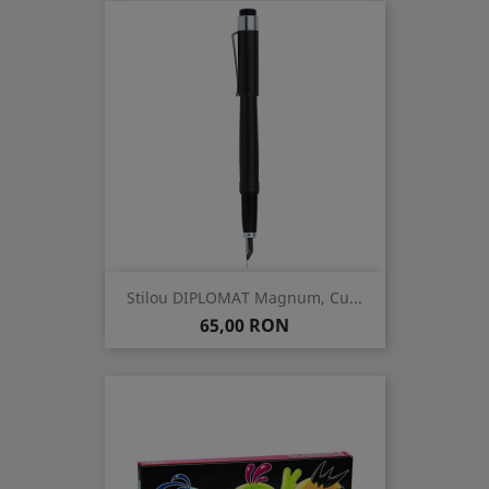
Stilou DIPLOMAT Magnum, Cu...
Pret
65,00 RON