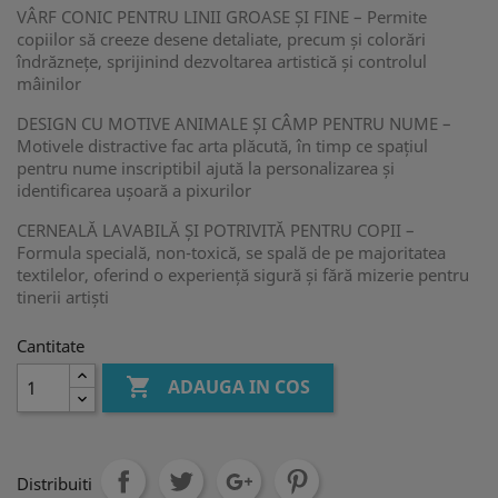
VÂRF CONIC PENTRU LINII GROASE ȘI FINE – Permite
copiilor să creeze desene detaliate, precum și colorări
îndrăznețe, sprijinind dezvoltarea artistică și controlul
mâinilor
DESIGN CU MOTIVE ANIMALE ȘI CÂMP PENTRU NUME –
Motivele distractive fac arta plăcută, în timp ce spațiul
pentru nume inscriptibil ajută la personalizarea și
identificarea ușoară a pixurilor
CERNEALĂ LAVABILĂ ȘI POTRIVITĂ PENTRU COPII –
Formula specială, non-toxică, se spală de pe majoritatea
textilelor, oferind o experiență sigură și fără mizerie pentru
tinerii artiști
Cantitate

ADAUGA IN COS
Distribuiti